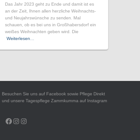
Das Jahr 2023 geht zu Ende und damit ist es
an der Zeit, Ihnen allen herzliche Weihnachts-
und Neujahrswünsche zu senden. Mal
schauen, ob es bei uns in Großhabersdorf ein
weißes Weihnachten geben wird. Die
Weiterlesen…
Besuchen Sie uns auf Facebook sowie Pflege Direkt
und unsere Tagespflege Zammkumma auf Instagram
FACEBOOK
INSTAGRAM
INSTAGRAM