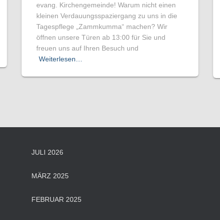
evang. Kirchengemeinde! Warum nicht einen
kleinen Verdauungsspaziergang zu uns in die
Tagespflege „Zammkumma“ machen? Wir
öffnen unsere Türen ab 13:00 für Sie und
freuen uns auf Ihren Besuch und
Weiterlesen…
JULI 2026
MÄRZ 2025
FEBRUAR 2025