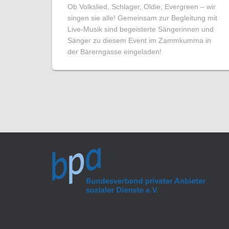
Ob Volkslied, Schlager, Oldie, Evergreen – wir
singen sie alle! Gemeinsam zur Begleitung mit
Live-Musik sind begeisterte Sängerinnen und
Sänger zu diesem Event im Zammkumma in
der Bärerngasse eingeladen!