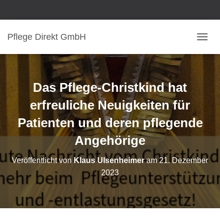
Pflege Direkt GmbH
N
A
V
I
G
Das Pflege-Christkind hat
A
T
erfreuliche Neuigkeiten für
I
Patienten und deren pflegende
O
N
Angehörige
U
M
S
Veröffentlicht von
Klaus Ulsenheimer
am
21. Dezember
C
2023
H
A
L
T
E