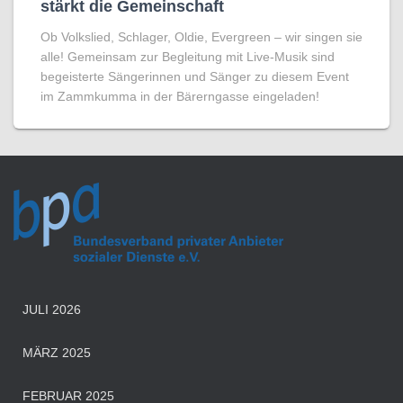
stärkt die Gemeinschaft
Ob Volkslied, Schlager, Oldie, Evergreen – wir singen sie
alle! Gemeinsam zur Begleitung mit Live-Musik sind
begeisterte Sängerinnen und Sänger zu diesem Event
im Zammkumma in der Bärerngasse eingeladen!
JULI 2026
MÄRZ 2025
FEBRUAR 2025